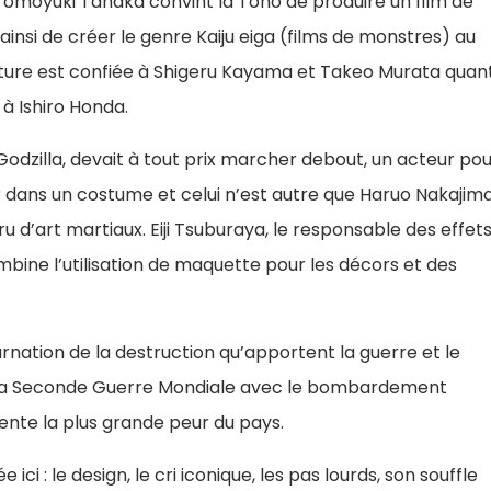
omoyuki Tanaka convint la Toho de produire un film de
insi de créer le genre Kaiju eiga (films de monstres) au
iture est confiée à Shigeru Kayama et Takeo Murata quan
n à Ishiro Honda.
Godzilla, devait à tout prix marcher debout, un acteur pou
 dans un costume et celui n’est autre que Haruo Nakajima
ru d’art martiaux. Eiji Tsuburaya, le responsable des effet
ombine l’utilisation de maquette pour les décors et des
carnation de la destruction qu’apportent la guerre et le
de la Seconde Guerre Mondiale avec le bombardement
ente la plus grande peur du pays.
ici : le design, le cri iconique, les pas lourds, son souffle