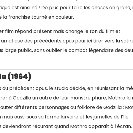
rique est ainsi né ! De plus pour faire les choses en grand, i
e la franchise tourné en couleur.
er film répond présent mais change le ton du film et
matique des précédents opus pour ici tirer vers la satir
us large public, sans oublier le combat légendaire des de
la (1964)
 du précèdent opus, le studio décide, en réunissant la 
trer à Godzilla un autre de leur monstre phare, Mothra la
jouter différents personnages au folklore de Godzilla : M
mais aussi sous sa forme larvaire et les jumelles de l’île
s deviendront récurant quand Mothra apparaît à l’écran.