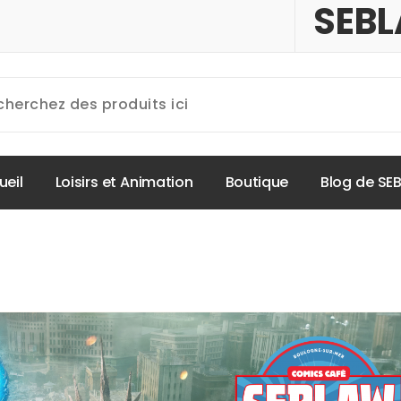
SEBL
u
e
i
l
L
o
i
s
i
r
s
e
t
A
n
i
m
a
t
i
o
n
B
o
u
t
i
q
u
e
B
l
o
g
d
e
S
E