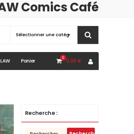
AW Comics Café
0
B
L
A
W
P
a
n
i
e
r
0,00
€
Recherche :
Rechercher :