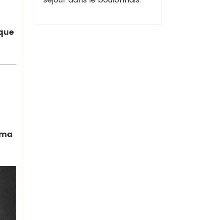
 que
néma