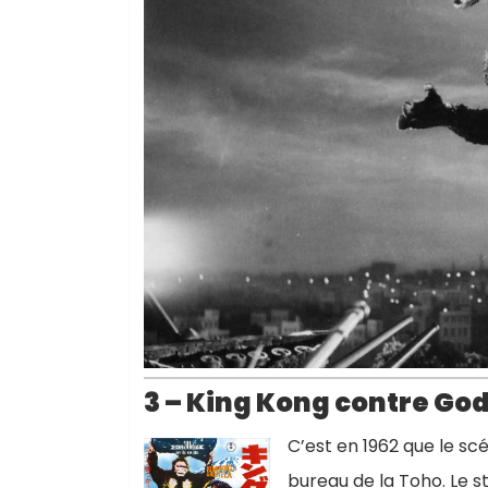
3 – King Kong contre Godz
C’est en 1962 que le scé
bureau de la Toho. Le 